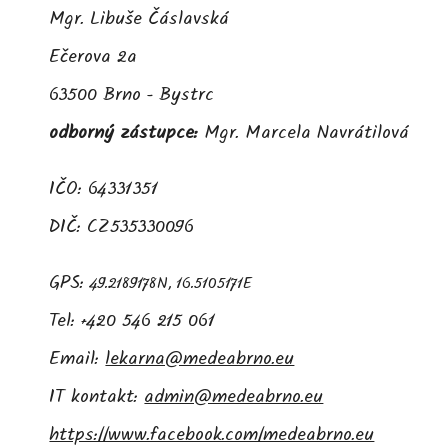
Mgr. Libuše Čáslavská
Ečerova 2a
63500 Brno - Bystrc
odborný zástupce:
Mgr.
Marcela Navrátilová
IČO: 64331351
DIČ: CZ535330096
GP
S:
49.2189178N, 16.5105171E
Tel: +420 546 215 061
Email:
lekarna@medeabrno.eu
IT kontakt:
admin@medeabrno.eu
https://www.facebook.com/medeabrno.eu